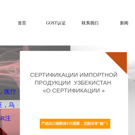
首页
GOST认证
联系我们
新闻
СЕРТИФИКАЦИИ ИМПОРТНОЙ
ПРОДУКЦИИ УЗБЕКИСТАН
«О СЕРТИФИКАЦИИ »
证，医疗
证，乌
GR注
产品出口独联体CIS国家，怎能没有“她”！