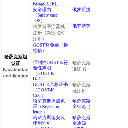
）
Passport TP
安全理由
俄罗斯抗震证书
（Safety case
JOS）
俄罗斯药品注册
俄罗斯医疗器械
注册（新冠临时
注册）
GOST豁免函（拒
绝信）
哈萨克斯坦
强制性GOST-K符
哈萨克斯坦计量批
认证
合性声明
准证书
Kazakhstan
（GOST-K
certification
DoC）
GOST-K合格证书
哈萨克斯坦医疗器
（GOST-K
械注册
CoC）
哈萨克斯坦豁免
哈萨克斯坦工业安
函（Rejection
全结论（KPB）
letter ）
哈萨克斯坦安装
哈萨克斯坦加密安
使用许可
全通知