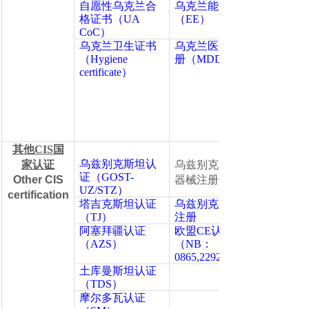
自愿性乌克兰合
乌克兰能效认证
格证书（UA
（EE）
CoC）
乌克兰卫生证书
乌克兰医疗器械注
（Hygiene
册（MDD）
certificate）
其他
CIS
国
乌兹别克斯坦认
家认证
乌兹别克斯坦医疗
证（GOST-
Other CIS
器械注册
UZ/STZ）
certification
塔吉克斯坦认证
乌兹别克斯坦药品
（TJ）
注册
阿塞拜疆认证
欧盟CE认证
（AZS）
（NB：
0865,2292,1282）
土库曼斯坦认证
（TDS）
摩尔多瓦认证