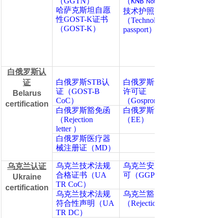
（GGTN）
（
KNB
Notification
哈萨克斯坦自愿
技术护照
性GOST-K证书
（Technology
（GOST-K）
passport）
白俄罗斯认
白俄罗斯STB认
白俄罗斯安装使用
证
证（GOST-B
许可证
Belarus
CoC）
（Gospromnadzor）
certification
白俄罗斯豁免函
白俄罗斯能效证书
（Rejection
（EE）
letter ）
白俄罗斯医疗器
械注册证（MD）
乌克兰技术法规
乌克兰安装使用许
乌克兰认证
合格证书（UA
可（GGPN）
Ukraine
TR CoC）
certification
乌克兰技术法规
乌克兰豁免函
符合性声明（UA
（Rejection letter ）
TR DC）