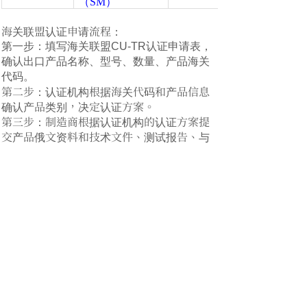
（SM）
海关联盟认证申请流程：
第一步：填写海关联盟CU-TR认证申请表，
确认出口产品名称、型号、数量、产品海关
代码。
第二步：认证机构根据海关代码和产品信息
确认产品类别，决定认证方案。
第三步：制造商根据认证机构的认证方案提
交产品俄文资料和技术文件、测试报告、与
独联体国家供货合同。
第五步：认证机构专家到生产工厂进行产品
测试和质量体系审核（如有必要）
第六步：生产工厂根据机构专家意见修改产
品资料文件或质量体系文件（整改）。
第七步：认证机构制作证书草稿，申请商确
认草稿准确无误，反馈给机构。
第八步：证书签发。
第九步：在产品名牌上粘贴海关联盟认证
“EAC”标记，凭证书复印件清关。