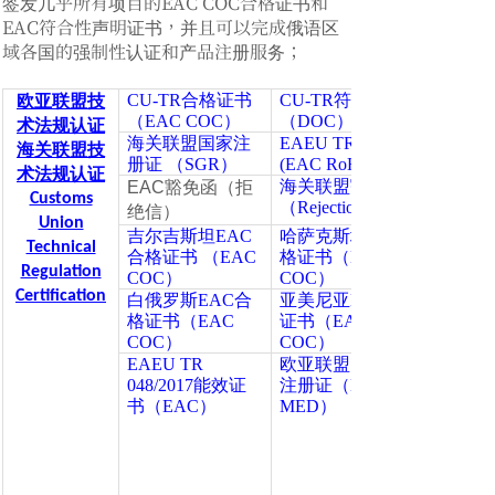
签发几乎所有项目的EAC COC合格证书和
EAC符合性声明证书，并且可以完成俄语区
域各国的强制性认证和产品注册服务；
CU-TR合格证书
CU-TR符合性声明
欧亚联盟技
（EAC COC）
（DOC）
术法规认证
海关联盟国家注
EAEU TR 037/2016
海关联盟技
册证 （SGR）
(EAC RoHS)
术法规认证
海关联盟豁免函
EAC豁免函（拒
Customs
（Rejection letter ）
绝信）
Union
吉尔吉斯坦EAC
哈萨克斯坦EAC合
Technical
合格证书 （EAC
格证书（EAC
Regulation
COC）
COC）
Certification
白俄罗斯EAC合
亚美尼亚EAC合格
格证书（EAC
证书（EAC
COC）
COC）
EAEU TR
欧亚联盟医疗器械
048/2017能效证
注册证（EAC
书（EAC）
MED）